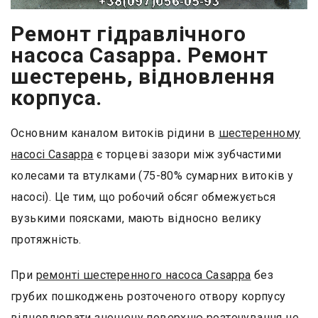
Ремонт гідравлічного
насоса Casappa. Ремонт
шестерень, відновлення
корпуса.
Основним каналом витоків рідини в
шестеренному
насосі Casappa
є торцеві зазори між зубчастими
колесами та втулками (75-80% сумарних витоків у
насосі). Це тим, що робочий обсяг обмежується
вузькими поясками, мають відносно велику
протяжність.
При
ремонті шестеренного насоса Casappa
без
грубих пошкоджень розточеного отвору корпусу
відновлювати зношену поверхню розточування не