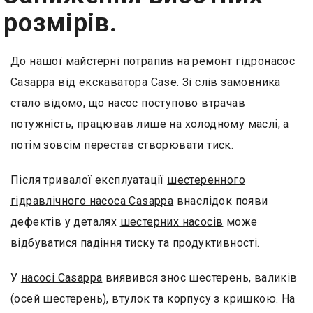
розмірів.
До нашої майстерні потрапив на
ремонт гідронасос
Casappa
від екскаватора Case. Зі слів замовника
стало відомо, що насос поступово втрачав
потужність, працював лише на холодному маслі, а
потім зовсім перестав створювати тиск.
Після тривалої експлуатації
шестеренного
гідравлічного насоса Casappa
внаслідок появи
дефектів у деталях
шестерних насосів
може
відбуватися падіння тиску та продуктивності.
У
насосі Casappa
виявився знос шестерень, валиків
(осей шестерень), втулок та корпусу з кришкою. На