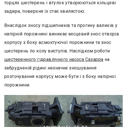
торцях шестерень і втулок утворюються кільцеві
задири, поверхня їх стає хвилястою.
Внаслідок зносу підшипників та прогину валиків у
напірній порожнині виникає місцевий знос отворів
корпусу з боку всмоктуючої порожнини та знос
шестерень по колу виступів. Наслідком роботи
шестеренного гідравлічного насоса Casappa
на
забрудненій рідині незначне зношування
розточування корпусу може бути і з боку напірної
порожнини.