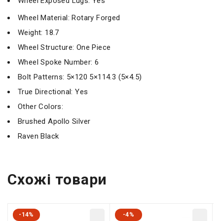
Wheel Exposed Lugs: Yes
Wheel Material: Rotary Forged
Weight: 18.7
Wheel Structure: One Piece
Wheel Spoke Number: 6
Bolt Patterns: 5×120 5×114.3 (5×4.5)
True Directional: Yes
Other Colors:
Brushed Apollo Silver
Raven Black
Схожі товари
-14%
-4%