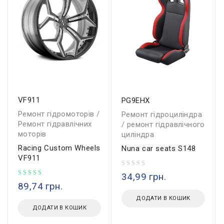
VF911
PG9EHX
Ремонт гідромоторів /
Ремонт гідроциліндра
Ремонт гідравлічних
/ ремонт гідравлічного
моторів
циліндра
Racing Custom Wheels
Nuna car seats S148
VF911
Оцінено в
з 5
34,99
грн.
89,74
грн.
ДОДАТИ В КОШИК
ДОДАТИ В КОШИК