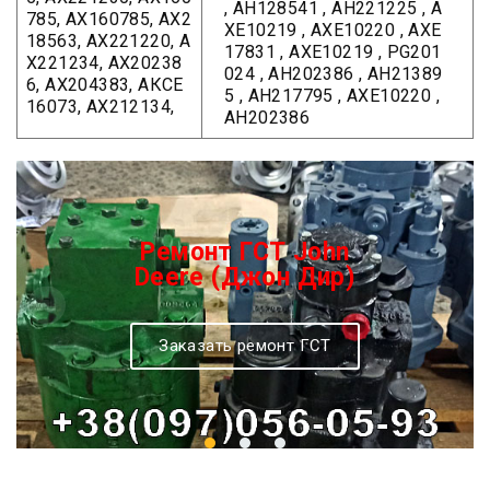
, AH128541 , AH221225 , A
785, АХ160785, АХ2
XE10219 , AXE10220 , AXE
18563, АХ221220, А
17831 , AXE10219 , PG201
Х221234, АХ20238
024 , AH202386 , AH21389
6, АХ204383, АКСЕ
5 , AH217795 , AXE10220 ,
16073, АХ212134,
AH202386
Ремонт ГСТ John
Deere (Джон Дир)
Заказать ремонт ГСТ