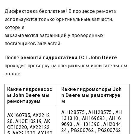
Диффектовка бесплатная! В процессе ремонта
используются только оригинальные запчасти,
которые
заказываются заграницей у проверенных
поставщиков запчастей.
После
ремонта гидростатики ГСТ John Deere
проходит проверку на специальном испытательном
стенде.
Какие гидронасос
Какие гидромоторы Joh
ы John Deere мы
n Deere мы ремонтируе
ремонтируем
м
AH128575 , AH128575 , AH
АХ160785, АХ2212
131310 , AH169693 , AH16
28, АКСЕ10219, АК
9693 , AH131390 , AH2044
СЕ10220, АХ22122
24 , PG200762 , PG200762
5, АХ221230, АХ160