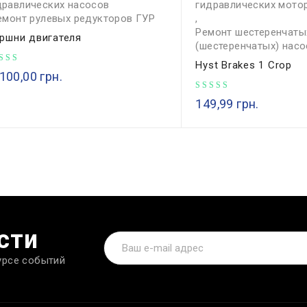
дравлических насосов
гидравлических мото
емонт рулевых редукторов ГУР
,
Ремонт шестеренчаты
ршни двигателя
(шестеренчатых) нас
Hyst Brakes 1 Crop
100,00
грн.
149,99
грн.
сти
урсе событий