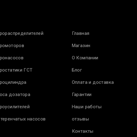
рораспределителей
Главная
дромоторов
Магазин
дронасосов
О Компании
ростатики ГСТ
Блог
дроцилиндра
Оплата и доставка
оса дозатора
Гарантии
роусилителей
Наши работы
теренчатых насосов
отзывы
Контакты