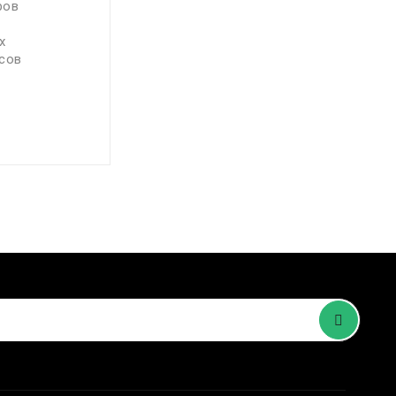
ров
х
осов