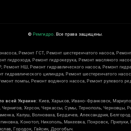
©
Ремгидро
. Все права защищены.
онасоса, Ремонт ГСТ, Ремонт шестеренчатого насоса, Ремон
онт гидрохода, Ремонт гидрокерука, Ремонт масляного насо
, Ремонт НШ, Ремонт гидравлического насоса, Ремонт гидр
онт гидравлического цилиндра, Ремонт шестеренчатого насо
Ремонт помпы, Ремонт водяного насоса, Ремонт рулевого ре
по всей Украине:
Киев, Харьков, Ивано-Франковск, Мариупо
 Чернигов, Херсон, Черкассы, Сумы, Тернополь, Черновцы, Р
аменка, Калуш, Волноваха, Бердичев, Александрия, Белгород
тиновка, Конотоп, Никополь, Макеевка, Покровск, Прилуки, 
яслав, Городок, Гайсин, Дрогобыч.